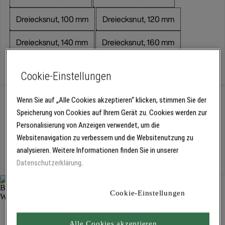
Dreiecksnut, 100 mm
Dreiecksnut, 120 mm
Dreiecksnut, 140 mm
Dreiecksnut, 160 mm
Dreiecksnut, 180 mm
Dreiecksnut, 200 mm
Cookie-Einstellungen
Abholung
Wenn Sie auf „Alle Cookies akzeptieren“ klicken, stimmen Sie der
Für Verfügbarkeiten bitte
anmelden
Speicherung von Cookies auf Ihrem Gerät zu. Cookies werden zur
Personalisierung von Anzeigen verwendet, um die
Websitenavigation zu verbessern und die Websitenutzung zu
Kostenlose Lieferung
analysieren. Weitere Informationen finden Sie in unserer
Für Lieferzeiten bitte
anmelden
Datenschutzerklärung
.
Cookie-Einstellungen
EPS Prime Bossenplatte DN 3874
Dämmplatten
Alle Cookies akzeptieren