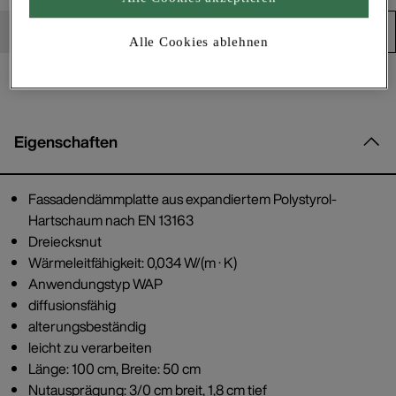
Produkt in den Warenkorb
Alle Cookies ablehnen
Eigenschaften
Fassadendämmplatte aus expandiertem Polystyrol-
Hartschaum nach EN 13163
Dreiecksnut
Wärmeleitfähigkeit: 0,034 W/(m · K)
Anwendungstyp WAP
diffusionsfähig
alterungsbeständig
leicht zu verarbeiten
Länge: 100 cm, Breite: 50 cm
Nutausprägung: 3/0 cm breit, 1,8 cm tief