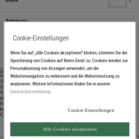
Abholung
Für Verfügbarkeiten bitte
anmelden
Cookie-Einstellungen
Kostenlose Lieferung
Wenn Sie auf „Alle Cookies akzeptieren“ klicken, stimmen Sie der
Für Lieferzeiten bitte
anmelden
Speicherung von Cookies auf Ihrem Gerät zu. Cookies werden zur
Personalisierung von Anzeigen verwendet, um die
Websitenavigation zu verbessern und die Websitenutzung zu
analysieren. Weitere Informationen finden Sie in unserer
Datenschutzerklärung
.
Cookie-Einstellungen
Stoßverbinder 3559
Fensterbänke
Alle Cookies akzeptieren