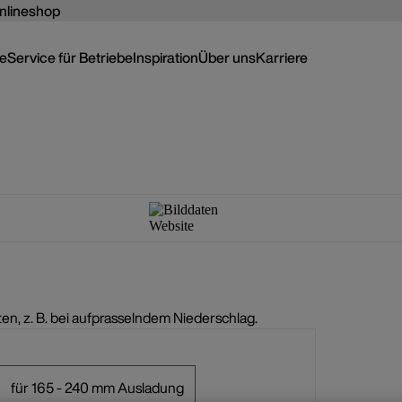
nlineshop
ce
Service für Betriebe
Inspiration
Über uns
Karriere
, z. B. bei aufprasselndem Niederschlag.
für 165 - 240 mm Ausladung