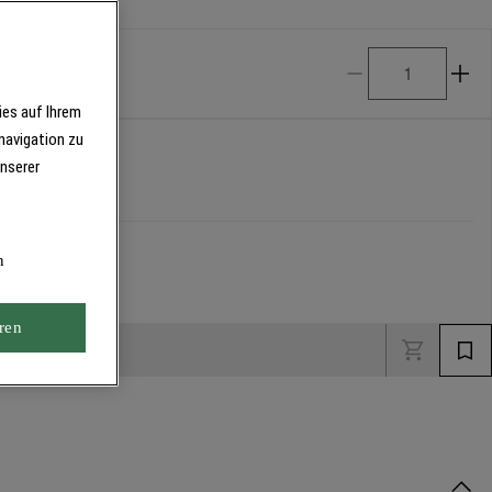
ies auf Ihrem
navigation zu
unserer
n
ren