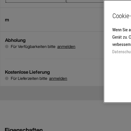
Cookie-
m
Wenn Sie a
Gerät zu. 
Abholung
verbessern
Für Verfügbarkeiten bitte
anmelden
Datenschu
Kostenlose Lieferung
Für Lieferzeiten bitte
anmelden
Eigenschaften