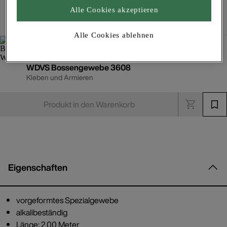
Alle Cookies akzeptieren
Kostenlose Lieferung
Für Lieferzeiten bitte
anmelden
Alle Cookies ablehnen
WDVS Bossengewebe 3608
Kleben und Armieren
Produkt in den Warenkorb
Eigenschaften
vorgeformtes Spezialgewebe
alkalibeständig
Länge: 2,00 Meter