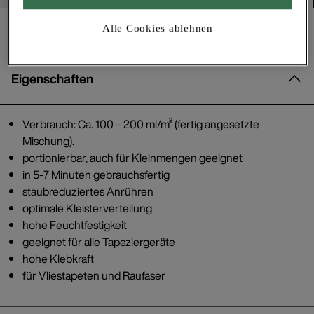
Alle Cookies ablehnen
Eigenschaften
Verbrauch: Ca. 100 – 200 ml/m² (fertig angesetzte
Mischung).
portionierbar, auch für Kleinmengen geeignet
in 5-7 Minuten gebrauchsfertig
staubreduziertes Anrühren
optimale Kleisterverteilung
hohe Feuchtfestigkeit
geeignet für alle Tapeziergeräte
hohe Klebkraft
für Vliestapeten und Raufaser