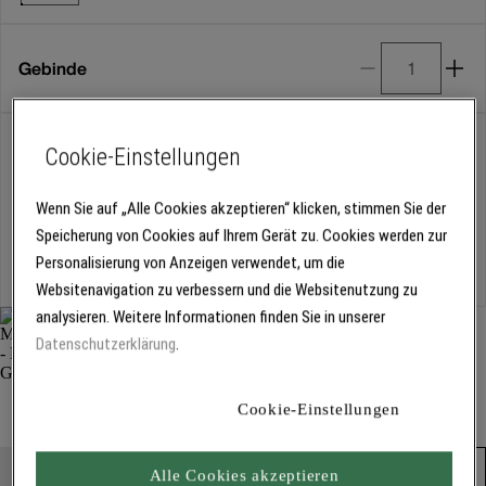
Gebinde
Abholung
Cookie-Einstellungen
Für Verfügbarkeiten bitte
anmelden
Wenn Sie auf „Alle Cookies akzeptieren“ klicken, stimmen Sie der
Speicherung von Cookies auf Ihrem Gerät zu. Cookies werden zur
Kostenlose Lieferung
Personalisierung von Anzeigen verwendet, um die
Für Lieferzeiten bitte
anmelden
Websitenavigation zu verbessern und die Websitenutzung zu
analysieren. Weitere Informationen finden Sie in unserer
Datenschutzerklärung
.
Metylan TG Hohe Klebkraft Raufaser & Vlies 1544
Cookie-Einstellungen
Kleber und Kleister
Produkt in den Warenkorb
Alle Cookies akzeptieren