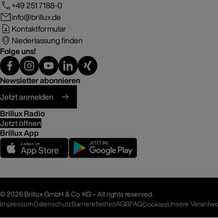
+49 251 7188-0
info@brillux.de
Kontaktformular
Niederlassung finden
Folge uns!
Newsletter abonnieren
Jetzt anmelden
Brillux Radio
Jetzt öffnen
Brillux App
©
2026 Brillux GmbH & Co. KG – All rights reserved.
Impressum
Datenschutz
Barrierefreiheit
AGB
FAQ
Unsere Verantwo
Cookies