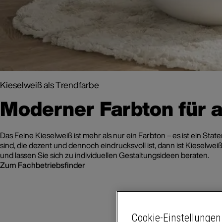
Kieselweiß als Trendfarbe
Moderner Farbton für 
Das Feine Kieselweiß ist mehr als nur ein Farbton – es ist ein Sta
sind, die dezent und dennoch eindrucksvoll ist, dann ist Kieselwe
und lassen Sie sich zu individuellen Gestaltungsideen beraten.
Zum Fachbetriebsfinder
Cookie-Einstellungen