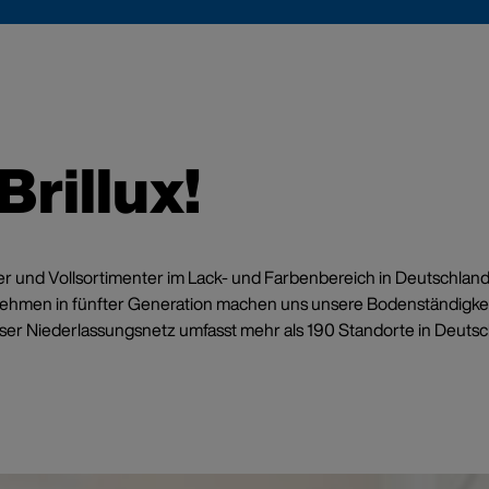
ngel – das Umweltzeichen
 bei Brillux
rillux!
ierungsmittelfrei. Blauer Engel zertifiziert. In über 5
en in Weiß und farbig.
ormieren
bieter und Vollsortimenter im Lack- und Farbenbereich in Deutschla
nehmen in fünfter Generation machen uns unsere Bodenständigkei
er Niederlassungsnetz umfasst mehr als 190 Standorte in Deutschl