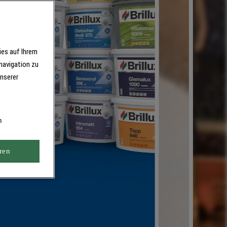
ies auf Ihrem
navigation zu
unserer
n
ren