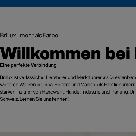
Blauer E
Brillux ..mehr als Farbe
Nur
Willkommen bei B
Konserv
Produkt
Eine perfekte Verbindung
Jetzt inf
Brillux ist verlässlicher Hersteller und Marktführer als Direktan
weiteren Werken in Unna, Herford und Malsch. Als Familienunter
starken Partner von Handwerk, Handel, Industrie und Planung. Uns
Schweiz. Lernen Sie uns kennen!