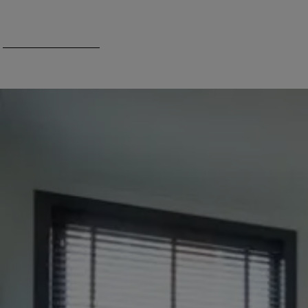
Apartment Haarlem
Villa Freiburg
Luxus-Apartment, Danzig
Von Grund auf schön
So hab’ ich mir das vorgestellt
So schön kann Renovieren und Sanieren aussehen