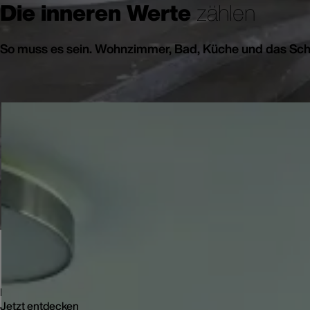
Die inneren Werte
zählen
So muss es sein. Wohnzimmer, Bad, Küche und das Sch
Ein Zuhause wie kein 
Licht, Raum und Design in Perfektion: Mit einer Villa am See in P
Jetzt entdecken