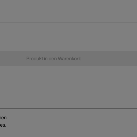
Produkt in den Warenkorb
den.
es.