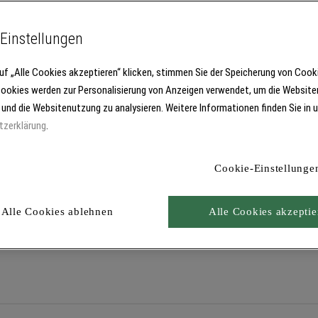
Einstellungen
uf „Alle Cookies akzeptieren“ klicken, stimmen Sie der Speicherung von Cook
olgende Bodenbeschichtungen im Systemaufbau mit Floortec 2K-
Cookies werden zur Personalisierung von Anzeigen verwendet, um die Website
 und die Websitenutzung zu analysieren. Weitere Informationen finden Sie in 
tzerklärung
.
Cookie-Einstellunge
Alle Cookies ablehnen
Alle Cookies akzeptie