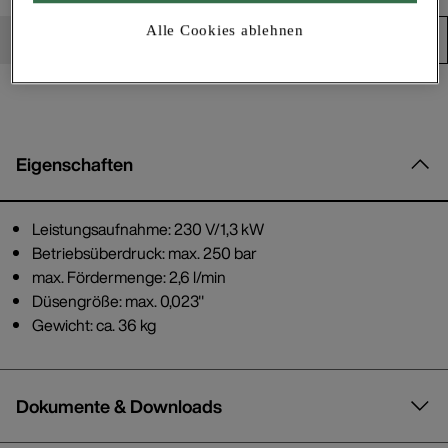
Alle Cookies ablehnen
Produkt in den Warenkorb
Eigenschaften
Leistungsaufnahme: 230 V/1,3 kW
Betriebsüberdruck: max. 250 bar
max. Fördermenge: 2,6 l/min
Düsengröße: max. 0,023"
Gewicht: ca. 36 kg
Dokumente & Downloads