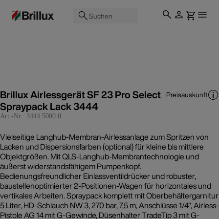
Suchen
Brillux Airlessgerät SF 23 Pro Select
Preisauskunft
Spraypack Lack 3444
Art.-Nr.:
3444.5000.0
Vielseitige Langhub-Membran-Airlessanlage zum Spritzen von
Lacken und Dispersionsfarben (optional) für kleine bis mittlere
Objektgrößen. Mit QLS-Langhub-Membrantechnologie und
äußerst widerstandsfähigem Pumpenkopf.
Bedienungsfreundlicher Einlassventildrücker und robuster,
baustellenoptimierter 2-Positionen-Wagen für horizontales und
vertikales Arbeiten. Spraypack komplett mit Oberbehältergarnitur
5 Liter, HD-Schlauch NW 3, 270 bar, 7,5 m, Anschlüsse 1/4", Airless-
Pistole AG 14 mit G-Gewinde, Düsenhalter TradeTip 3 mit G-