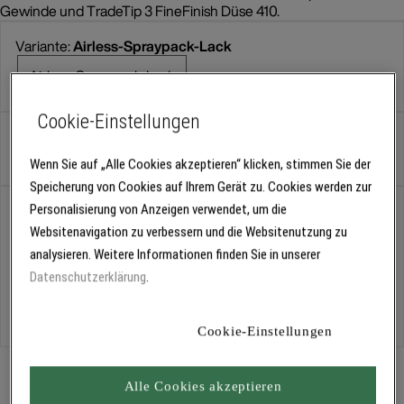
Gewinde und TradeTip 3 FineFinish Düse 410.
Variante:
Airless-Spraypack-Lack
Airless-Spraypack-Lack
Cookie-Einstellungen
Stück
Wenn Sie auf „Alle Cookies akzeptieren“ klicken, stimmen Sie der
Speicherung von Cookies auf Ihrem Gerät zu. Cookies werden zur
Abholung
Personalisierung von Anzeigen verwendet, um die
Für Verfügbarkeiten bitte
anmelden
Websitenavigation zu verbessern und die Websitenutzung zu
analysieren. Weitere Informationen finden Sie in unserer
Datenschutzerklärung
.
Kostenlose Lieferung
Für Lieferzeiten bitte
anmelden
Cookie-Einstellungen
Brillux Airlessgerät SF 23 Pro Select Spraypack Lack
3444
Alle Cookies akzeptieren
Spritz- und Fördertechnik