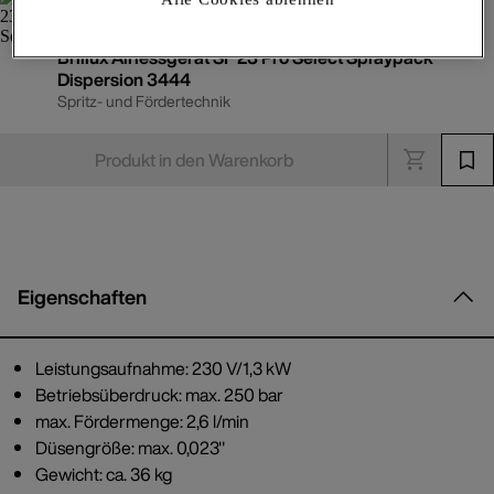
Brillux Airlessgerät SF 23 Pro Select Spraypack
Dispersion 3444
Spritz- und Fördertechnik
Produkt in den Warenkorb
Eigenschaften
Leistungsaufnahme: 230 V/1,3 kW
Betriebsüberdruck: max. 250 bar
max. Fördermenge: 2,6 l/min
Düsengröße: max. 0,023"
Gewicht: ca. 36 kg