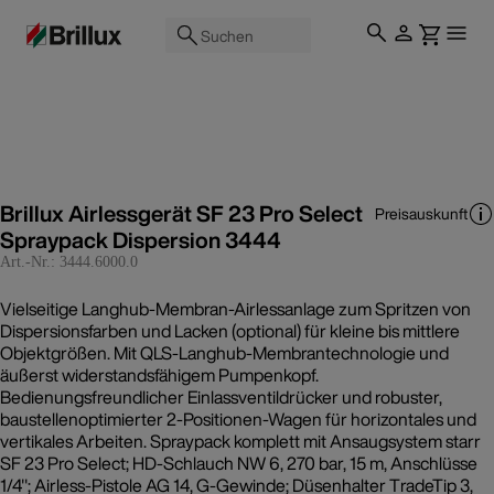
Suchen
Brillux Airlessgerät SF 23 Pro Select
Preisauskunft
Spraypack Dispersion 3444
Art.-Nr.:
3444.6000.0
Vielseitige Langhub-Membran-Airlessanlage zum Spritzen von
Dispersionsfarben und Lacken (optional) für kleine bis mittlere
Objektgrößen. Mit QLS-Langhub-Membrantechnologie und
äußerst widerstandsfähigem Pumpenkopf.
Bedienungsfreundlicher Einlassventildrücker und robuster,
baustellenoptimierter 2-Positionen-Wagen für horizontales und
vertikales Arbeiten. Spraypack komplett mit Ansaugsystem starr
SF 23 Pro Select; HD-Schlauch NW 6, 270 bar, 15 m, Anschlüsse
1/4"; Airless-Pistole AG 14, G-Gewinde; Düsenhalter TradeTip 3,