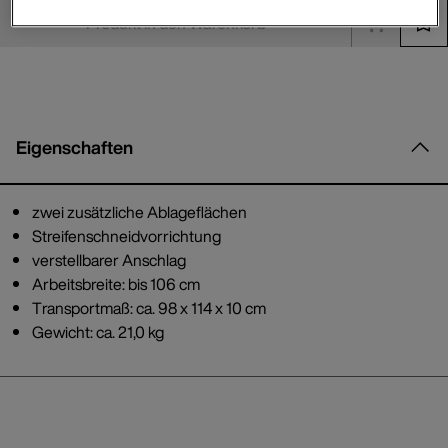
Produkt in den Warenkorb
Eigenschaften
zwei zusätzliche Ablageflächen
Streifenschneidvorrichtung
verstellbarer Anschlag
Arbeitsbreite: bis 106 cm
Transportmaß: ca. 98 x 114 x 10 cm
Gewicht: ca. 21,0 kg