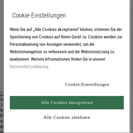
für Besenstrichtechnik
Cookie-Einstellungen
Stück
Wenn Sie auf „Alle Cookies akzeptieren“ klicken, stimmen Sie der
Speicherung von Cookies auf Ihrem Gerät zu. Cookies werden zur
Personalisierung von Anzeigen verwendet, um die
Abholung
Websitenavigation zu verbessern und die Websitenutzung zu
Für Verfügbarkeiten bitte
anmelden
analysieren. Weitere Informationen finden Sie in unserer
Datenschutzerklärung
.
Kostenlose Lieferung
Für Lieferzeiten bitte
anmelden
Cookie-Einstellungen
Alle Cookies akzeptieren
Alle Cookies ablehnen