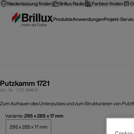
Niederlassung finden
Brillux Radio
Farbton finden
O
Produkte
Anwendungen
Projekt-Servi
Putzkamm 1721
Art.-Nr.:
1721.0000.0
Zum Aufrauen des Unterputzes und zum Strukturieren von Putzflä
Variante:
295 x 285 x 17 mm
295 x 285 x 17 mm
Cookie-