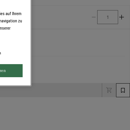
ies auf Ihrem
navigation zu
unserer
n
ren