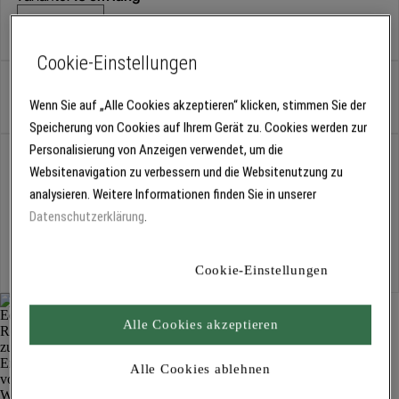
16 cm lang
Cookie-Einstellungen
Stück
Wenn Sie auf „Alle Cookies akzeptieren“ klicken, stimmen Sie der
Speicherung von Cookies auf Ihrem Gerät zu. Cookies werden zur
Personalisierung von Anzeigen verwendet, um die
Abholung
Websitenavigation zu verbessern und die Websitenutzung zu
Für Verfügbarkeiten bitte
anmelden
analysieren. Weitere Informationen finden Sie in unserer
Datenschutzerklärung
.
Kostenlose Lieferung
Für Lieferzeiten bitte
anmelden
Cookie-Einstellungen
Alle Cookies akzeptieren
Alle Cookies ablehnen