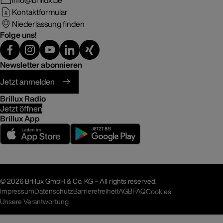
Kontaktformular
Niederlassung finden
Folge uns!
Newsletter abonnieren
Jetzt anmelden
Brillux Radio
Jetzt öffnen
Brillux App
©
2026 Brillux GmbH & Co. KG – All rights reserved.
Impressum
Datenschutz
Barrierefreiheit
AGB
FAQ
Cookies
Unsere Verantwortung