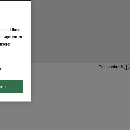
ies auf Ihrem
navigation zu
unserer
Preisauskunft
n
ren