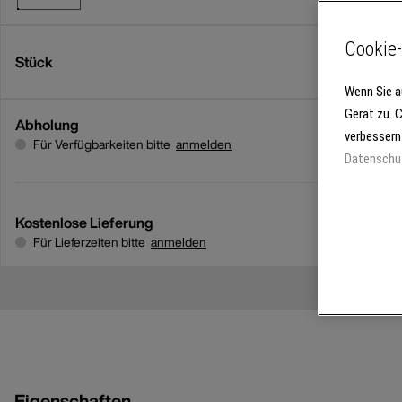
Cookie-
Stück
Wenn Sie a
Gerät zu. 
Abholung
verbessern
Für Verfügbarkeiten bitte
anmelden
Datenschu
Kostenlose Lieferung
Für Lieferzeiten bitte
anmelden
Eigenschaften