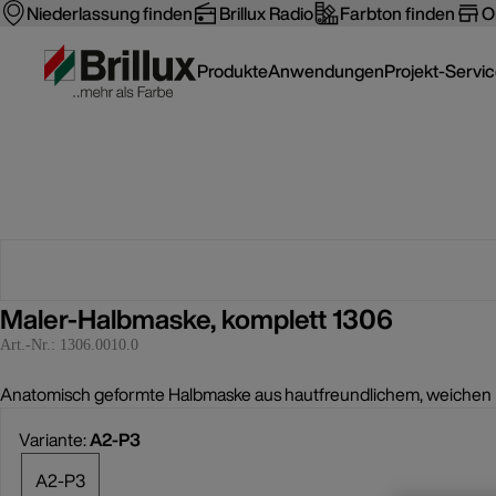
Niederlassung finden
Brillux Radio
Farbton finden
O
Produkte
Anwendungen
Projekt-Servi
Maler-Halbmaske, komplett 1306
Art.-Nr.:
1306.0010.0
Anatomisch geformte Halbmaske aus hautfreundlichem, weichen E
Variante:
A2-P3
A2-P3