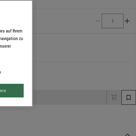
ies auf Ihrem
navigation zu
unserer
n
ren