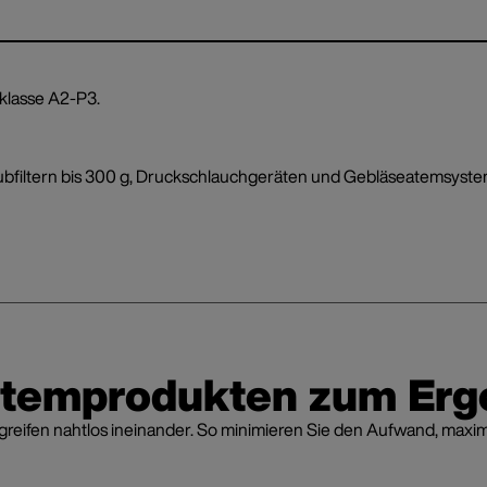
rklasse A2-P3.
bfiltern bis 300 g, Druckschlauchgeräten und Gebläseatemsyst
stemprodukten zum Erg
fen nahtlos ineinander. So minimieren Sie den Aufwand, maximier