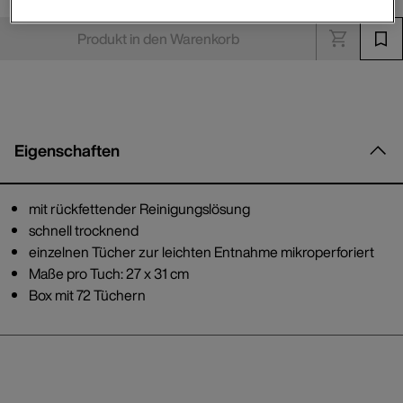
Produkt in den Warenkorb
Eigenschaften
mit rückfettender Reinigungslösung
schnell trocknend
einzelnen Tücher zur leichten Entnahme mikroperforiert
Maße pro Tuch: 27 x 31 cm
Box mit 72 Tüchern