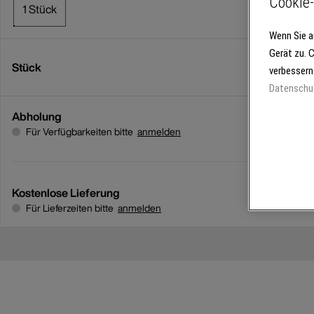
Cookie-
1 Stück
Wenn Sie a
Gerät zu. 
Stück
verbessern
Datenschu
Abholung
Für Verfügbarkeiten bitte
anmelden
Kostenlose Lieferung
Für Lieferzeiten bitte
anmelden