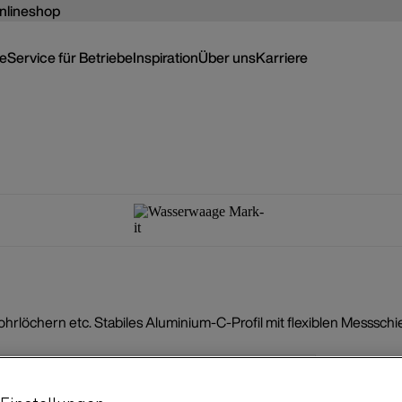
nlineshop
ce
Service für Betriebe
Inspiration
Über uns
Karriere
löchern etc. Stabiles Aluminium-C-Profil mit flexiblen Messschi