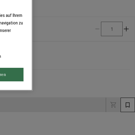
ies auf Ihrem
navigation zu
unserer
n
ren