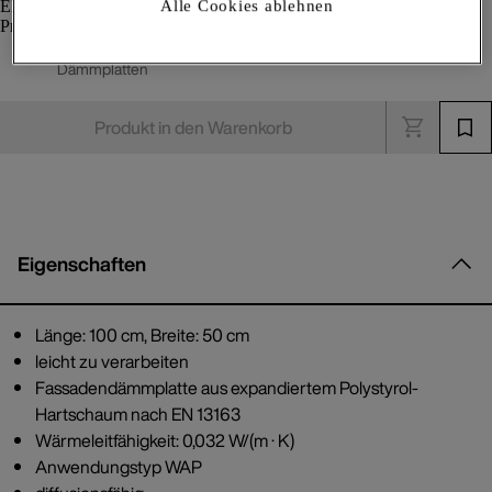
Alle Cookies ablehnen
EPS Prime Dämmplatte 3813
Dämmplatten
Produkt in den Warenkorb
Eigenschaften
Länge: 100 cm, Breite: 50 cm
leicht zu verarbeiten
Fassadendämmplatte aus expandiertem Polystyrol-
Hartschaum nach EN 13163
Wärmeleitfähigkeit: 0,032 W/(m · K)
Anwendungstyp WAP