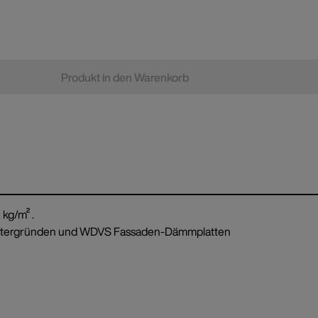
Produkt in den Warenkorb
 kg/m² .
 Untergründen und WDVS Fassaden-Dämmplatten