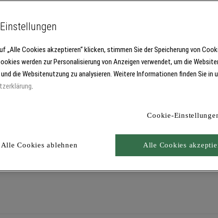
Einstellungen
uf „Alle Cookies akzeptieren“ klicken, stimmen Sie der Speicherung von Cook
Cookies werden zur Personalisierung von Anzeigen verwendet, um die Website
ineralwolle-und WDVS Steinlamellen-Dämmplatten in den Brill
 und die Websitenutzung zu analysieren. Weitere Informationen finden Sie in 
tzerklärung
.
Cookie-Einstellunge
Alle Cookies ablehnen
Alle Cookies akzeptie