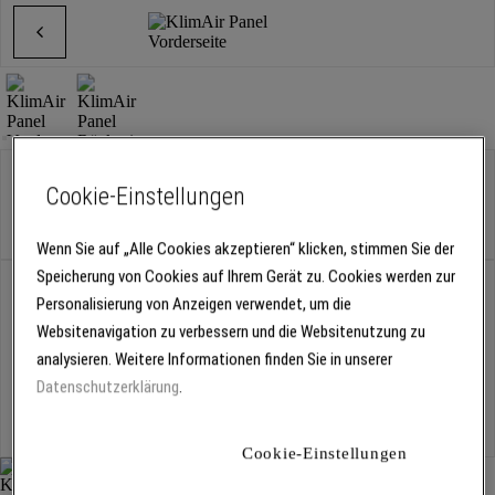
Variante:
80 x 120 x 1 cm
Cookie-Einstellungen
80 x 120 x 1 cm
Wenn Sie auf „Alle Cookies akzeptieren“ klicken, stimmen Sie der
Speicherung von Cookies auf Ihrem Gerät zu. Cookies werden zur
Abholung
Personalisierung von Anzeigen verwendet, um die
Für Verfügbarkeiten bitte
anmelden
Websitenavigation zu verbessern und die Websitenutzung zu
analysieren. Weitere Informationen finden Sie in unserer
Datenschutzerklärung
.
Kostenlose Lieferung
Für Lieferzeiten bitte
anmelden
Cookie-Einstellungen