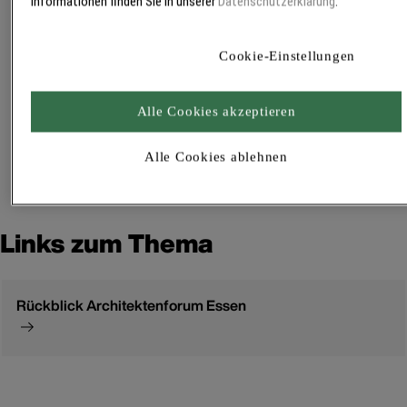
Informationen finden Sie in unserer
Datenschutzerklärung
.
Transformation - Zeichen
setzen für die Zukunft
Cookie-Einstellungen
Dateigröße:
10,83 MB
Letzte Änderung:
Alle Cookies akzeptieren
08.10.2025
Datei öffnen
Alle Cookies ablehnen
Links zum Thema
Rückblick Architektenforum Essen