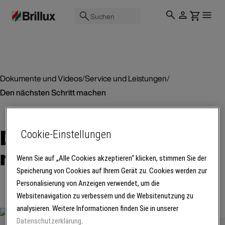
Suchen
Dokumente und Videos
/
Service und Leistungen
/
Den nächsten Schritt machen
Den nächsten Schritt
Cookie-Einstellungen
machen
Wenn Sie auf „Alle Cookies akzeptieren“ klicken, stimmen Sie der
Speicherung von Cookies auf Ihrem Gerät zu. Cookies werden zur
Personalisierung von Anzeigen verwendet, um die
Websitenavigation zu verbessern und die Websitenutzung zu
analysieren. Weitere Informationen finden Sie in unserer
Datenschutzerklärung
.