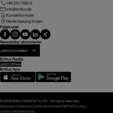
+49 251 7188-0
info@brillux.de
Kontaktformular
Niederlassung finden
Folge uns!
Newsletter abonnieren
Jetzt anmelden
Brillux Radio
Jetzt öffnen
Brillux App
©
2026 Brillux GmbH & Co. KG – All rights reserved.
Impressum
Datenschutz
Barrierefreiheit
AGB
FAQ
Cookies
Unsere Verantwortung