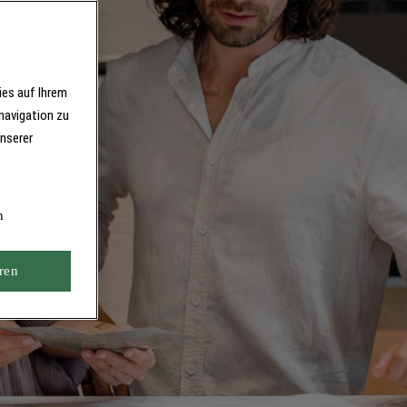
ies auf Ihrem
navigation zu
unserer
n
ren