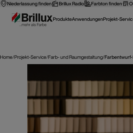
Niederlassung finden
Brillux Radio
Farbton finden
O
Produkte
Anwendungen
Projekt-Servi
Home
/
Projekt-Service
/
Farb- und Raumgestaltung
/
Farbentwurf-