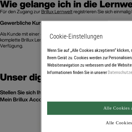
Wie gelange ich in die Lernwe
Für den Zugang zur
Brillux Lernwelt
registrieren Sie sich einmalig b
Gewerbliche Kunden
Als Kunde mit einer gültigen Kundennummer und einer E-Mail-Adr
Cookie-Einstellungen
komplette Brillux Lernwelt, sondern auch alle weiteren Brillux On
Verfügung.
Wenn Sie auf „Alle Cookies akzeptieren“ klicken,
Ihrem Gerät zu. Cookies werden zur Personalisie
Websitenavigation zu verbessern und die Website
Unser digitales Angebot
Informationen finden Sie in unserer
Datenschutze
Stellen Sie sich Ihr persönliches Lernprogramm zusamm
Mein Brillux Account notwendig (siehe oben)
Alle Cookies 
Alle Cookie