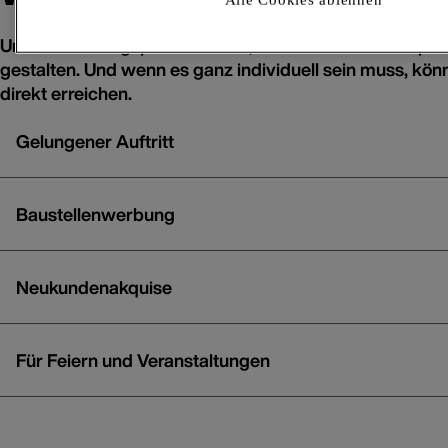
Unsere Leistungspakete helfen, Ihren Firmenauftritt per
gestalten. Und wenn es ganz individuell sein muss, kön
direkt erreichen.
Gelungener Auftritt
Baustellenwerbung
Neukundenakquise
Für Feiern und Veranstaltungen