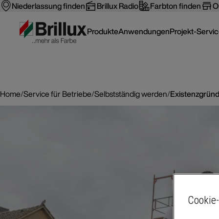
Niederlassung finden
Brillux Radio
Farbton finden
O
Produkte
Anwendungen
Projekt-Servi
Home
/
Service für Betriebe
/
Selbstständig werden
/
Existenzgrün
Cookie-