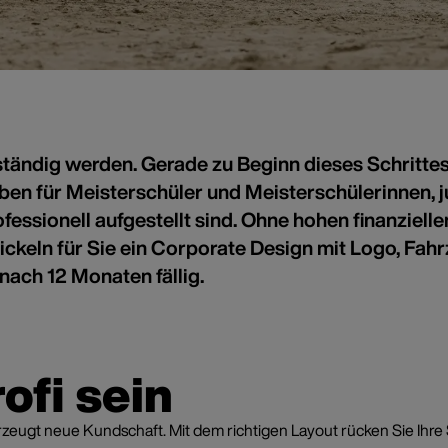
ndig werden. Gerade zu Beginn dieses Schrittes g
haben für Meisterschüler und Meisterschülerinnen,
rillux Existenzgründer-Paket
f in die Selbstständigk
fessionell aufgestellt sind. Ohne hohen finanziell
ickeln für Sie ein Corporate Design mit Logo, Fah
nach 12 Monaten fällig.
ofi sein
überzeugt neue Kundschaft. Mit dem richtigen Layout rücken Sie Ih