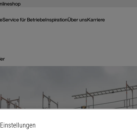
nlineshop
ce
Service für Betriebe
Inspiration
Über uns
Karriere
der
Einstellungen