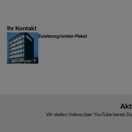
Ihr Kontakt
Existenzgründer-Paket
+49 251 7188 8040
+49 251 7188 53395
existenzgruenderpaket@brillux.de
Akt
Wir stellen Videos über YouTube bereit. D