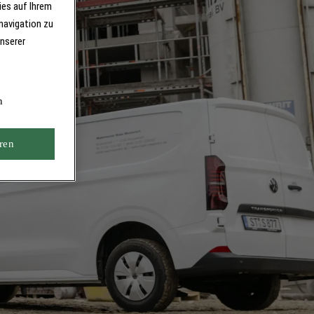
ies auf Ihrem
navigation zu
unserer
n
ren