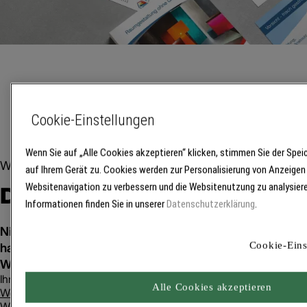
Cookie-Einstellungen
Werbemittelshop
Kundengewinnung leicht gema
Wenn Sie auf „Alle Cookies akzeptieren“ klicken, stimmen Sie der Spe
Werbemittel
auf Ihrem Gerät zu. Cookies werden zur Personalisierung von Anzeigen
Zum Werbemittelshop
Der Brillux Werbemittelshop
Websitenavigation zu verbessern und die Websitenutzung zu analysier
Informationen finden Sie in unserer
Datenschutzerklärung
.
Nichts ist besser als gut gemachte Werbung. Damit Sie
haben, haben wir hier für Sie schon jede Menge vorbere
Cookie-Eins
Werbemittelshop entdecken.
Ihre persönlichen und bereits gestalteten
Werbemittelentwürfe
u
Alle Cookies akzeptieren
Werbemittelbestellungen
finden Sie im Bereich
Mein Brillux
. Sie 
Werbemittelgestaltungen auch nachträglich noch bearbeiten.