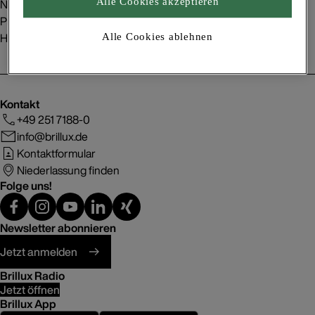
Nachhaltigkeit
Alle Cookies akzeptieren
Presse
Handelspartner
Alle Cookies ablehnen
Kontakt
+49 251 7188-0
info@brillux.de
Kontaktformular
Niederlassung finden
Folge uns!
Newsletter abonnieren
Jetzt anmelden
Brillux Radio
Jetzt öffnen
Brillux App