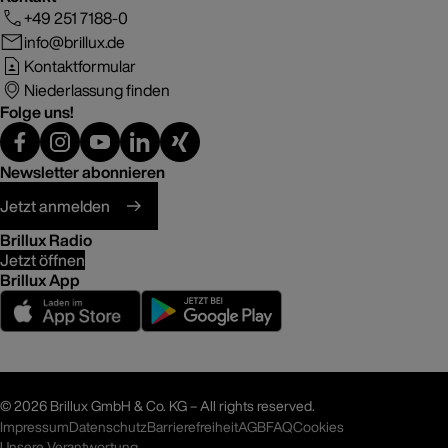
+49 251 7188-0
info@brillux.de
Kontaktformular
Niederlassung finden
Folge uns!
Newsletter abonnieren
Jetzt anmelden
Brillux Radio
Jetzt öffnen
Brillux App
©
2026 Brillux GmbH & Co. KG – All rights reserved.
Impressum
Datenschutz
Barrierefreiheit
AGB
FAQ
Cookies
Unsere Verantwortung