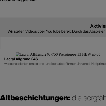
Aktivie
Wir stellen Videos über YouTube bereit. Durch das Abspiele
Zustimmen
Lacryl Allgrund 246
wasserbasierter, emissions- und schadstoffarmer Universal-Haftprimer
Altbeschichtungen:
die sorgfä