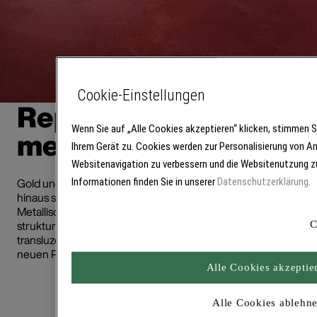
Cookie-Einstellungen
Repräsentative Böden
Wenn Sie auf „Alle Cookies akzeptieren“ klicken, stimmen 
metallischer Optik
Ihrem Gerät zu. Cookies werden zur Personalisierung von A
Websitenavigation zu verbessern und die Websitenutzung zu
Gold und Silber sind die Basisfarbtöne der beliebten Deko-Eff
Informationen finden Sie in unserer
Datenschutzerklärung
.
hinaus stehen 64 weitere Farbtöne über das Brillux Farbsyst
Metallische Wandgestaltung" zur Verfügung. Bei den Bodenb
strukturierte Oberflächeneffekt durch die Zugabe von Creativ Cr
C
transluzente Zusatz bringt je nach Auftragsverfahren eine einz
neuen Perspektiven und interessanten 3D-Effekten.
Alle Cookies akzeptie
Alle Cookies ablehn