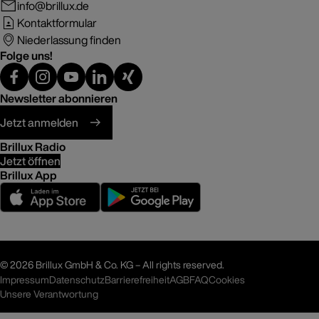
info@brillux.de
Kontaktformular
Niederlassung finden
Folge uns!
Newsletter abonnieren
Jetzt anmelden
Brillux Radio
Jetzt öffnen
Brillux App
©
2026 Brillux GmbH & Co. KG – All rights reserved.
Impressum
Datenschutz
Barrierefreiheit
AGB
FAQ
Cookies
Unsere Verantwortung