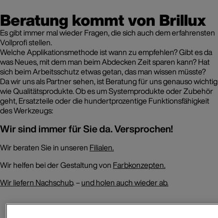
Beratung kommt von Brillux
Das passende Werkzeug
Es gibt immer mal wieder Fragen, die sich auch dem erfahrensten
Bei uns gibt’s alles – von
Vollprofi stellen.
Abdecken bis Zubehör
Welche Applikationsmethode ist wann zu empfehlen? Gibt es da
was Neues, mit dem man beim Abdecken Zeit sparen kann? Hat
sich beim Arbeitsschutz etwas getan, das man wissen müsste?
Da wir uns als Partner sehen, ist Beratung für uns genauso wichtig
wie Qualitätsprodukte. Ob es um Systemprodukte oder Zubehör
geht, Ersatzteile oder die hundertprozentige Funktionsfähigkeit
des Werkzeugs:
Wir sind immer für Sie da. Versprochen!
Wir beraten Sie in unseren
Filialen.
Wir helfen bei der Gestaltung von
Farbkonzepten.
Wir liefern Nachschub
. –
und holen auch wieder ab.