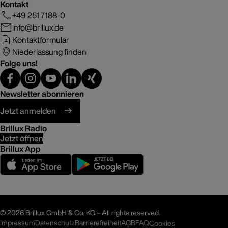
Kontakt
+49 251 7188-0
info@brillux.de
Kontaktformular
Niederlassung finden
Folge uns!
Newsletter abonnieren
Jetzt anmelden
Brillux Radio
Jetzt öffnen
Brillux App
©
2026 Brillux GmbH & Co. KG – All rights reserved.
Impressum
Datenschutz
Barrierefreiheit
AGB
FAQ
Cookies