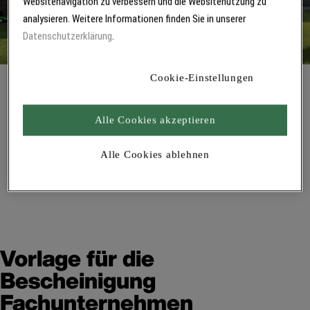
Websitenavigation zu verbessern und die Websitenutzung zu
analysieren. Weitere Informationen finden Sie in unserer
Datenschutzerklärung
.
Cookie-Einstellungen
Alle Cookies akzeptieren
Wir helfen bei der Suche
Online
Energieeffizienzberater
Alle Cookies ablehnen
finden
Vorlage für die
Bescheinigung
Fachunternehmen