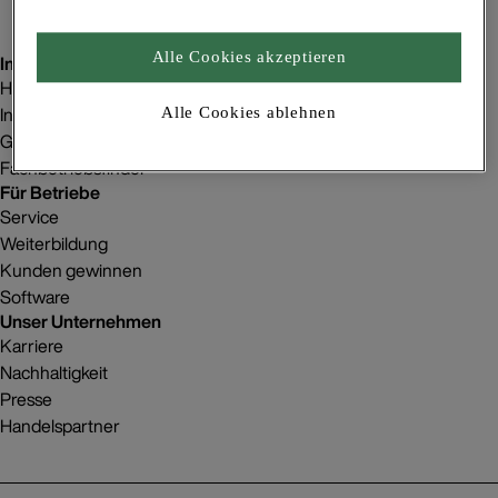
Alle Cookies akzeptieren
Inspiration
Homestorys
Innenraumgestaltung
Alle Cookies ablehnen
Gebäudeprojekte
Fachbetriebsfinder
Für Betriebe
Service
Weiterbildung
Kunden gewinnen
Software
Unser Unternehmen
Karriere
Nachhaltigkeit
Presse
Handelspartner