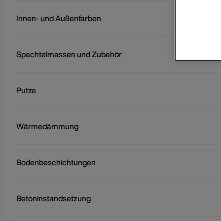
Innen- und Außenfarben
Spachtelmassen und Zubehör
Putze
Wärmedämmung
Bodenbeschichtungen
Betoninstandsetzung