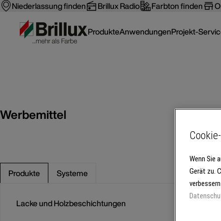
Niederlassung finden
Brillux Radio
Farbton finden
O
Produkte
Anwendungen
Projekt-Servi
Werbemittel
Cookie-
Wenn Sie a
Gerät zu. 
Produkte
Systeme
verbessern
Datenschu
Lacke und Holzbeschichtungen