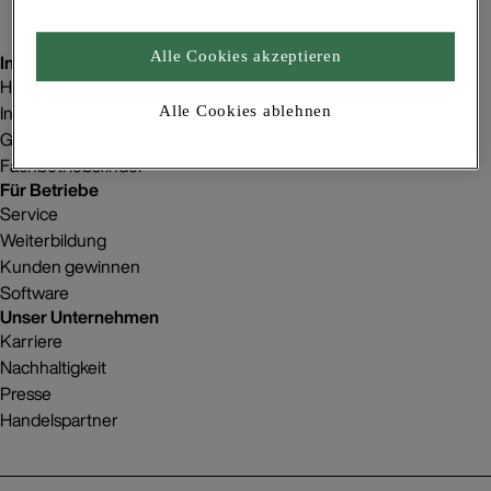
Alle Cookies akzeptieren
Inspiration
Homestorys
Innenraumgestaltung
Alle Cookies ablehnen
Gebäudeprojekte
Fachbetriebsfinder
Für Betriebe
Service
Weiterbildung
Kunden gewinnen
Software
Unser Unternehmen
Karriere
Nachhaltigkeit
Presse
Handelspartner