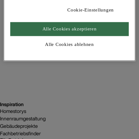
Promoclip zum Whatsapp
Cookie-Einstellungen
Messenger Social Media
Dateigröße:
20,88 MB
Alle Cookies akzeptieren
Letzte Änderung:
08.10.2025
Alle Cookies ablehnen
Datei öffnen
Inspiration
Homestorys
Innenraumgestaltung
Gebäudeprojekte
Fachbetriebsfinder