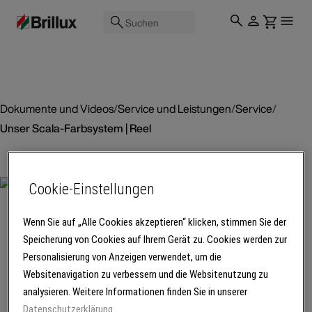
Suchen
Dokumente und Videos
/
Service und Leistungen
/
Service
/
Unser Scala-Farbsystem | Reel
Video
Cookie-Einstellungen
Unser Scala-
Wenn Sie auf „Alle Cookies akzeptieren“ klicken, stimmen Sie der
Farbsystem |
Speicherung von Cookies auf Ihrem Gerät zu. Cookies werden zur
Reel
Personalisierung von Anzeigen verwendet, um die
Websitenavigation zu verbessern und die Websitenutzung zu
Brillux Scala ist das
analysieren. Weitere Informationen finden Sie in unserer
Farbplanungssystem für
Datenschutzerklärung
.