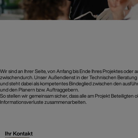
Wir sind an Ihrer Seite, von Anfang bis Ende Ihres Projektes oder 
zwischendurch. Unser Außendienst in der Technischen Beratung i
und steht dabei als kompetentes Bindeglied zwischen den ausf
und den Planern bzw. Auftraggebern.
So stellen wir gemeinsam sicher, dass alle am Projekt Beteiligten
Der Brillux Objektservice
Informationsverluste zusammenarbeiten.
Komplexe Aufgaben, zeitkritis
Projekte? Kein Problem!
Ihr Kontakt