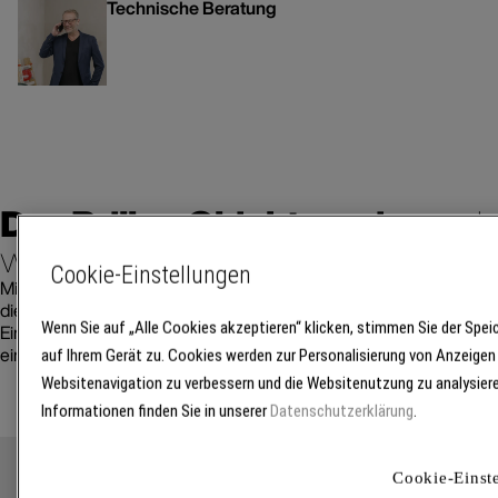
Technische Beratung
+49 251 7188 239
+49 251 7188 106
tb@brillux.de
Der Brillux Objektservice –
da
wir für Sie tun
Cookie-Einstellungen
Mit dem Brillux Objektservice steht Ihnen, ergänzend zu jedem Pr
die speziellen Anforderungen abgestimmtes Serviceangebot zur
Wenn Sie auf „Alle Cookies akzeptieren“ klicken, stimmen Sie der Spe
Ein umfassendes Spektrum an Dienstleistungen, die im perfekten
eine reibungslose Objektabwicklung sorgen. Von der Planung bis z
auf Ihrem Gerät zu. Cookies werden zur Personalisierung von Anzeigen
Websitenavigation zu verbessern und die Websitenutzung zu analysiere
Informationen finden Sie in unserer
Datenschutzerklärung
.
Aktivieren von Cookies erforderli
Cookie-Einst