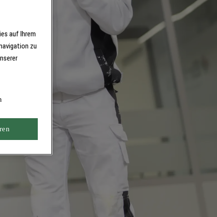
ies auf Ihrem
navigation zu
unserer
n
ren