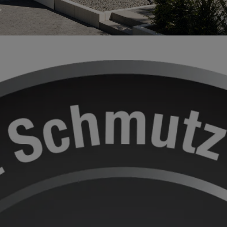
: Fotokatalyse für eine saubere Fassade
bstreinigende
sadenfarbe: kein
rschmutzen und Vergra