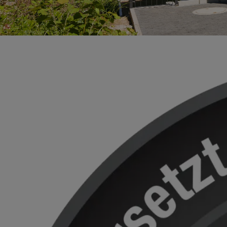
Solartect
Sel
Fas
Ve