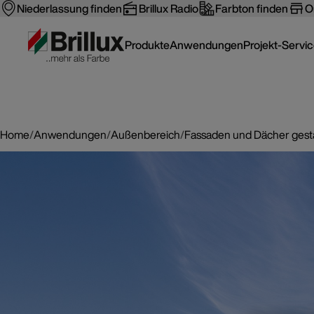
Niederlassung finden
Brillux Radio
Farbton finden
O
Produkte
Anwendungen
Projekt-Servi
Home
/
Anwendungen
/
Außenbereich
/
Fassaden und Dächer gest