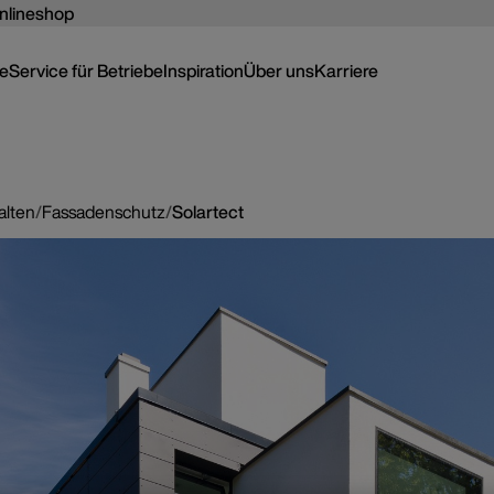
nlineshop
ce
Service für Betriebe
Inspiration
Über uns
Karriere
alten
/
Fassadenschutz
/
Solartect