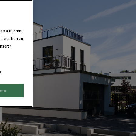
ies auf Ihrem
navigation zu
unserer
n
ren