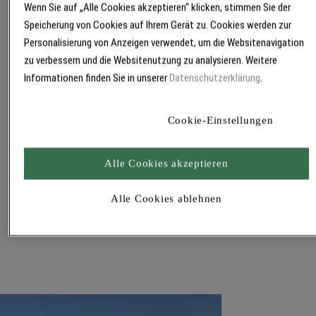
Alle Eigenschaften auf einen Blick:
Wenn Sie auf „Alle Cookies akzeptieren“ klicken, stimmen Sie der
komplettes Sortiment – vom Silikat-
Speicherung von Cookies auf Ihrem Gerät zu. Cookies werden zur
Streichfüller bis zum Finish
Personalisierung von Anzeigen verwendet, um die Websitenavigation
wasserdampfdiffusionsfähig
zu verbessern und die Websitenutzung zu analysieren. Weitere
Informationen finden Sie in unserer
Datenschutzerklärung
.
wetterbeständig und verkieselungsfähig
ideal zum Einsatz an historischen und
denkmalgeschützten Gebäuden
Cookie-Einstellungen
natürlicher Schutz vor Algen und Pilzen mit
der geeigneten Silikatfarbe für außen: Ultrasil
Alle Cookies akzeptieren
HP 1901
Alle Cookies ablehnen