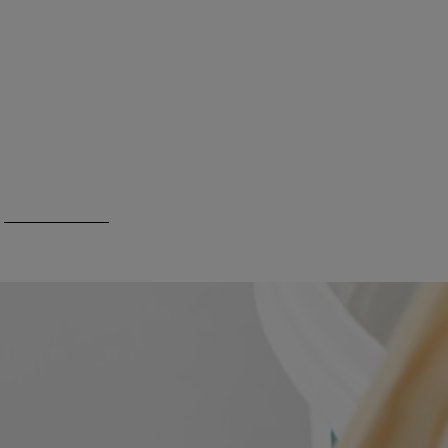
Superlux 3000
Hydro-PU
Briplast