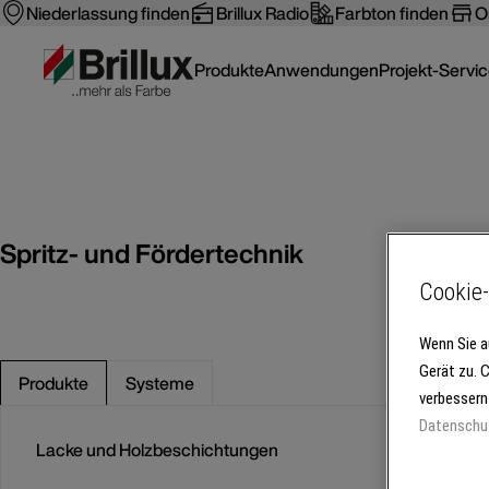
Niederlassung finden
Brillux Radio
Farbton finden
O
Produkte
Anwendungen
Projekt-Servi
Spritz- und Fördertechnik
Cookie-
Wenn Sie a
Gerät zu. 
Produkte
Systeme
verbessern
Datenschu
Lacke und Holzbeschichtungen