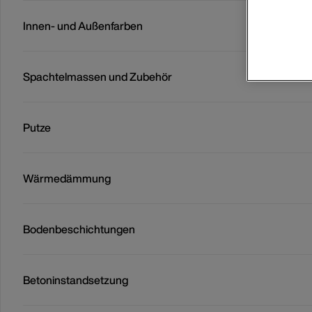
Innen- und Außenfarben
Spachtelmassen und Zubehör
Putze
Wärmedämmung
Bodenbeschichtungen
Betoninstandsetzung