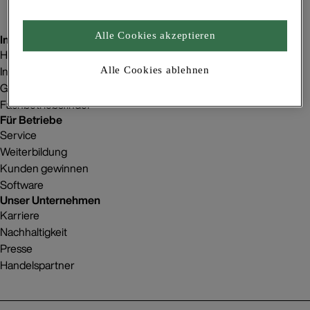
Alle Cookies akzeptieren
Inspiration
Homestorys
Innenraumgestaltung
Alle Cookies ablehnen
Gebäudeprojekte
Fachbetriebsfinder
Für Betriebe
Service
Weiterbildung
Kunden gewinnen
Software
Unser Unternehmen
Karriere
Nachhaltigkeit
Presse
Handelspartner