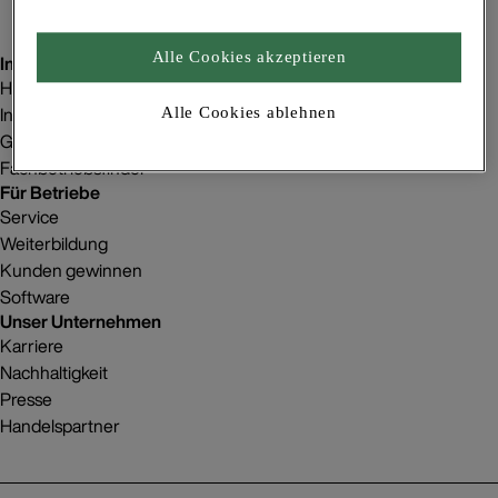
Alle Cookies akzeptieren
Inspiration
Homestorys
Innenraumgestaltung
Alle Cookies ablehnen
Gebäudeprojekte
Fachbetriebsfinder
Für Betriebe
Service
Weiterbildung
Kunden gewinnen
Software
Unser Unternehmen
Karriere
Nachhaltigkeit
Presse
Handelspartner