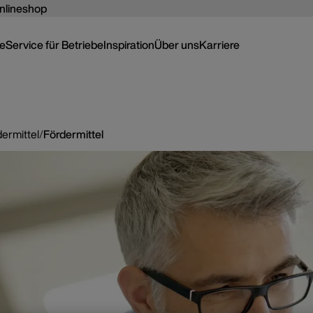
nlineshop
ce
Service für Betriebe
Inspiration
Über uns
Karriere
ermittel
/
Fördermittel