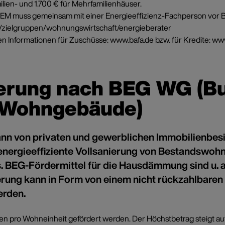
ilien- und 1.700 € für Mehrfamilienhäuser.
M muss gemeinsam mit einer Energieeffizienz-Fachperson vor Ba
e/zielgruppen/wohnungswirtschaft/energieberater
en Informationen für Zuschüsse:
www.bafa.de
bzw. für Kredite:
www
derung nach BEG WG (B
r Wohngebäude)
 kann von privaten und gewerblichen Immobilienbe
energieeffiziente Vollsanierung von Bestandswoh
aus. BEG-Fördermittel für die Hausdämmung sind u
rung kann in Form von einem nicht rückzahlbaren 
erden.
nnen pro Wohneinheit gefördert werden. Der Höchstbetrag steigt 