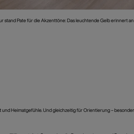
ur stand Pate für die Akzenttöne: Das leuchtende Gelb erinnert a
nd Heimatgefühle. Und gleichzeitig für Orientierung – besonders w