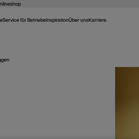
nlineshop
ce
Service für Betriebe
Inspiration
Über uns
Karriere
ggen