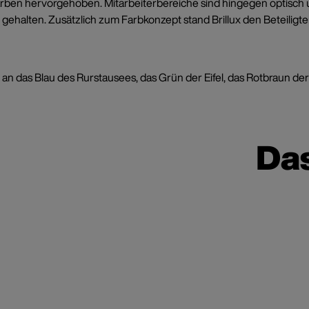
arben hervorgehoben. Mitarbeiterbereiche sind hingegen optisch 
alten. Zusätzlich zum Farbkonzept stand Brillux den Beteiligten 
rn an das Blau des Rurstausees, das Grün der Eifel, das Rotbraun
Da