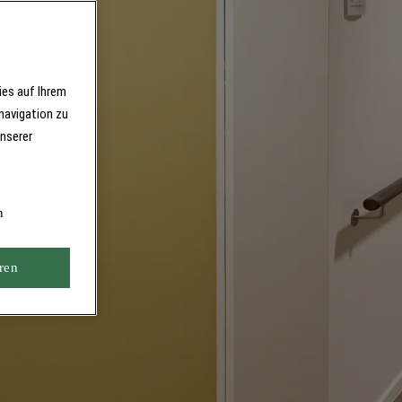
ies auf Ihrem
navigation zu
unserer
n
ren